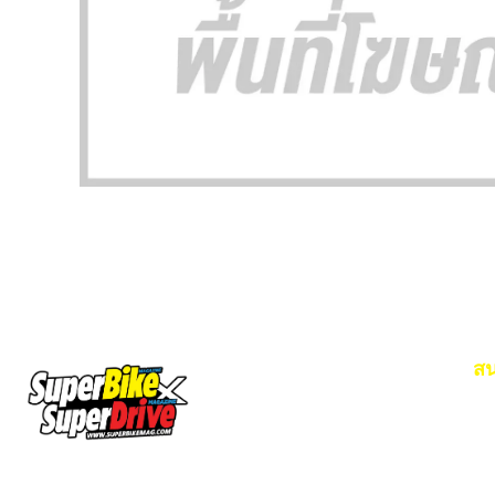
สน
Em
โท
SuperBikeMag x SuperDriveMag