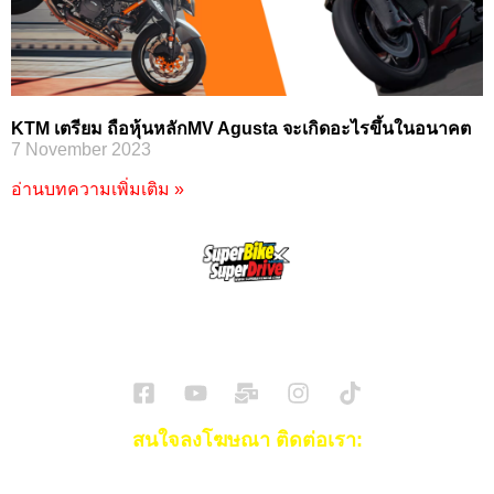
KTM เตรียม ถือหุ้นหลักMV Agusta จะเกิดอะไรขึ้นในอนาคต
7 November 2023
อ่านบทความเพิ่มเติม »
SuperBikeMag x SuperDriveMag
ข่าวรถยนต์
รีวิวรถยนต์ไฟฟ้า
รีวิวมอไซค์
ราคารถ
ข่าวรถ
EV Cars
สนใจลงโฆษณา ติดต่อเรา:
Email:
[email protected]