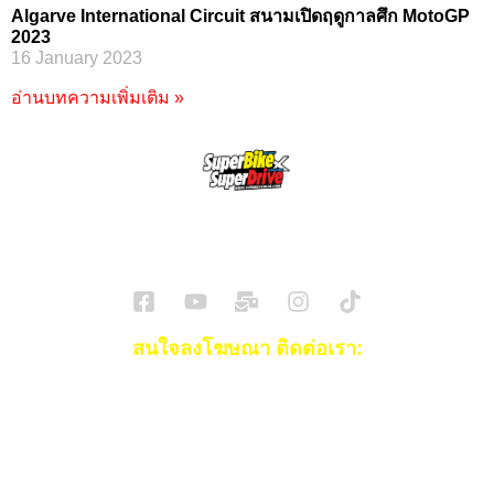
Algarve International Circuit สนามเปิดฤดูกาลศึก MotoGP
2023
16 January 2023
อ่านบทความเพิ่มเติม »
SuperBikeMag x SuperDriveMag
ข่าวรถยนต์
รีวิวรถยนต์ไฟฟ้า
รีวิวมอไซค์
ราคารถ
ข่าวรถ
EV Cars
สนใจลงโฆษณา ติดต่อเรา:
Email:
[email protected]
โทร:
093-553-3990
(คุณไอซ์)