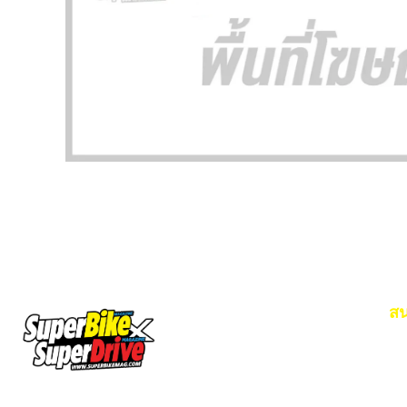
สน
Em
โท
SuperBikeMag x SuperDriveMag