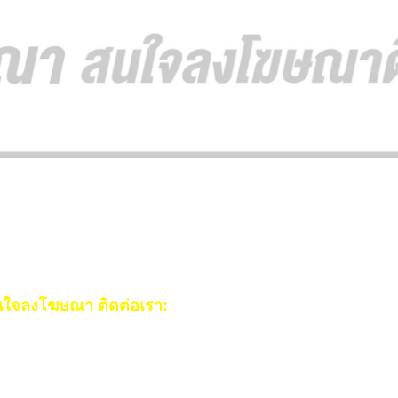
ใจลงโฆษณา ติดต่อเรา:
ail:
[email protected]
ร:
093-553-3990
(คุณไอซ์)