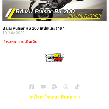
Bajaj Pulsar RS 200 สเปกและราคา
10 July 2020
อ่านบทความเพิ่มเติม »
SuperBikeMag x SuperDriveMag
ข่าวรถยนต์
รีวิวรถยนต์ไฟฟ้า
รีวิวมอไซค์
ราคารถ
ข่าวรถ
EV Cars
สนใจลงโฆษณา ติดต่อเรา:
Email:
[email protected]