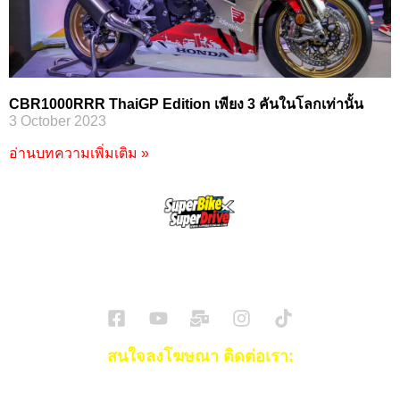
CBR1000RRR ThaiGP Edition เพียง 3 คันในโลกเท่านั้น
3 October 2023
อ่านบทความเพิ่มเติม »
SuperBikeMag x SuperDriveMag
ข่าวรถยนต์
รีวิวรถยนต์ไฟฟ้า
รีวิวมอไซค์
ราคารถ
ข่าวรถ
EV Cars
สนใจลงโฆษณา ติดต่อเรา:
Email:
[email protected]