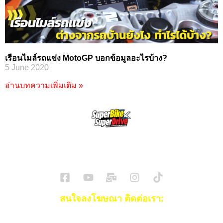
เรือนไมล์รถแข่ง MotoGP บอกข้อมูลอะไรบ้าง?
5 June 2020
อ่านบทความเพิ่มเติม »
SuperBikeMag x SuperDriveMag
ข่าวรถยนต์
รีวิวรถยนต์ไฟฟ้า
รีวิวมอไซค์
ราคารถ
ข่าวรถ
EV Cars
สนใจลงโฆษณา ติดต่อเรา:
Email:
[email protected]