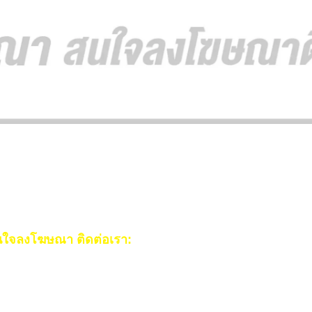
ใจลงโฆษณา ติดต่อเรา:
ail:
[email protected]
ร:
093-553-3990
(คุณไอซ์)