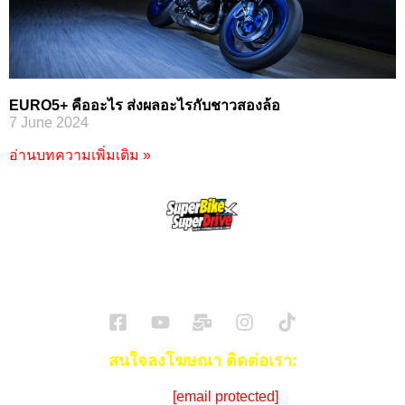
EURO5+ คืออะไร ส่งผลอะไรกับชาวสองล้อ
7 June 2024
อ่านบทความเพิ่มเติม »
SuperBikeMag x SuperDriveMag
ข่าวรถยนต์
รีวิวรถยนต์ไฟฟ้า
รีวิวมอไซค์
ราคารถ
ข่าวรถ
EV Cars
สนใจลงโฆษณา ติดต่อเรา:
Email:
[email protected]