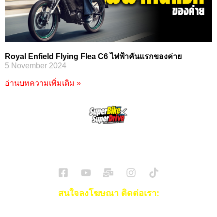
Royal Enfield Flying Flea C6 ไฟฟ้าคันแรกของค่าย
5 November 2024
อ่านบทความเพิ่มเติม »
SuperBikeMag x SuperDriveMag
ข่าวรถยนต์
รีวิวรถยนต์ไฟฟ้า
รีวิวมอไซค์
ราคารถ
ข่าวรถ
EV Cars
สนใจลงโฆษณา ติดต่อเรา:
Email:
[email protected]