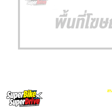
สน
Em
โท