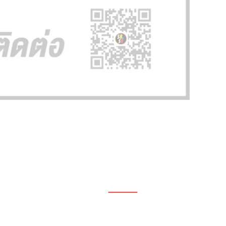
1696, 1698, 1690, 1692, 1694, 1688/4
On Nut, Suan Luang Bangkok 10250