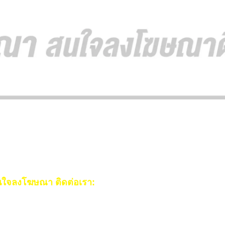
ใจลงโฆษณา ติดต่อเรา:
ail:
[email protected]
ร:
093-553-3990
(คุณไอซ์)