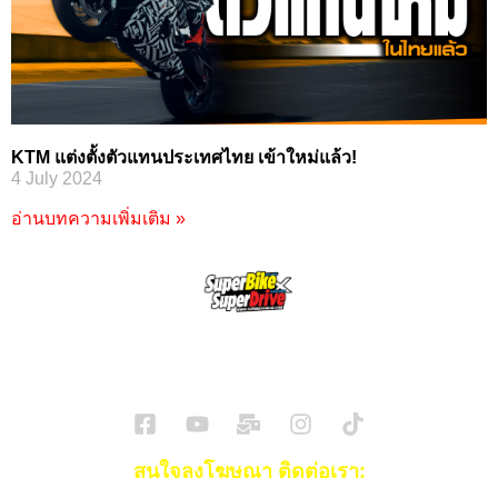
KTM แต่งตั้งตัวแทนประเทศไทย เข้าใหม่แล้ว!
4 July 2024
อ่านบทความเพิ่มเติม »
SuperBikeMag x SuperDriveMag
ข่าวรถยนต์
รีวิวรถยนต์ไฟฟ้า
รีวิวมอไซค์
ราคารถ
ข่าวรถ
EV Cars
สนใจลงโฆษณา ติดต่อเรา: