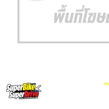
สน
Em
โท
SuperBikeMag x SuperDriveMag