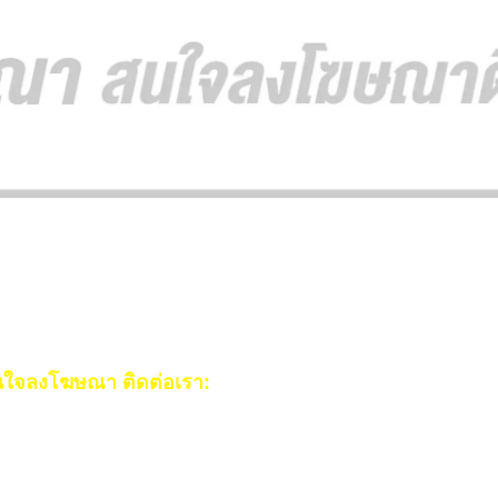
ใจลงโฆษณา ติดต่อเรา:
ail:
[email protected]
ร:
093-553-3990
(คุณไอซ์)