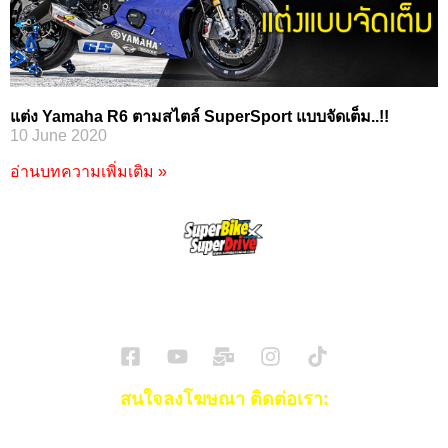
แต่ง Yamaha R6 ตามสไตล์ SuperSport แบบจัดเต็ม..!!
10 June 2020
อ่านบทความเพิ่มเติม »
SuperBikeMag x SuperDriveMag
ข่าวรถยนต์
รีวิวรถยนต์ไฟฟ้า
รีวิวมอไซค์
ราคารถ
ข่าวรถ
EV Cars
สนใจลงโฆษณา ติดต่อเรา:
Email:
[email protected]