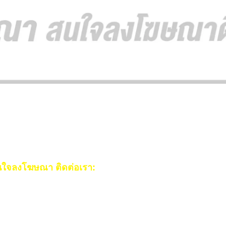
ใจลงโฆษณา ติดต่อเรา:
ail:
[email protected]
ร:
093-553-3990
(คุณไอซ์)