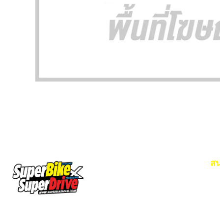
สน
Em
โท
SuperBikeMag x SuperDriveMag
ข่าวรถยนต์
รีวิวรถยนต์ไฟฟ้า
รีวิวมอไซค์
ราคารถ
ข่าวรถ
EV