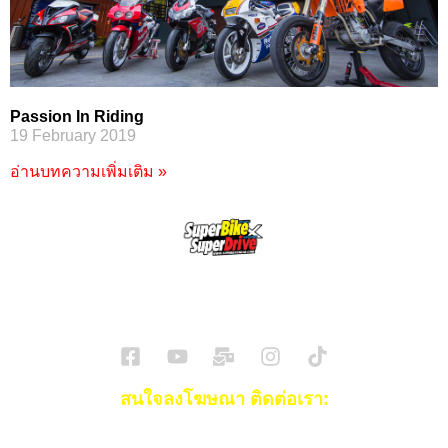
Passion In Riding
19 February 2019
อ่านบทความเพิ่มเติม »
SuperBikeMag x SuperDriveMag
ข่าวรถยนต์
รีวิวรถยนต์ไฟฟ้า
รีวิวมอไซค์
ราคารถ
ข่าวรถ
EV Cars
สนใจลงโฆษณา ติดต่อเรา:
Email:
[email protected]