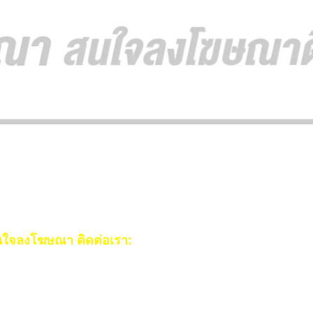
ใจลงโฆษณา ติดต่อเรา:
ail:
[email protected]
ร:
093-553-3990
(คุณไอซ์)