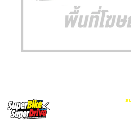
สน
Em
โท
SuperBikeMag x SuperDriveMag