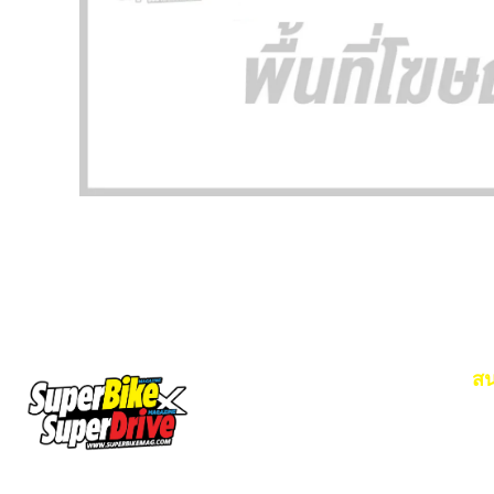
สน
Em
โท
SuperBikeMag x SuperDriveMag