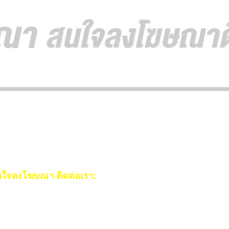
ใจลงโฆษณา ติดต่อเรา:
ail:
[email protected]
ร:
093-553-3990
(คุณไอซ์)