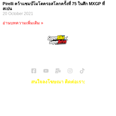
Pirelli คว้าแชมป์โมโตครอสโลกครั้งที่ 75 ในศึก MXGP ที่
สเปน
20 October 2021
อ่านบทความเพิ่มเติม »
SuperBikeMag x SuperDriveMag
ข่าวรถยนต์
รีวิวรถยนต์ไฟฟ้า
รีวิวมอไซค์
ราคารถ
ข่าวรถ
EV Cars
สนใจลงโฆษณา ติดต่อเรา:
Email:
[email protected]
โทร:
093-553-3990
(คุณไอซ์)