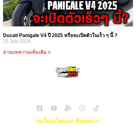
Ducati Panigale V4 ปี 2025 หรือจะเปิดตัวในเร็ว ๆ นี้ ?
25 July 2024
อ่านบทความเพิ่มเติม »
SuperBikeMag x SuperDriveMag
ข่าวรถยนต์
รีวิวรถยนต์ไฟฟ้า
รีวิวมอไซค์
ราคารถ
ข่าวรถ
EV Cars
สนใจลงโฆษณา ติดต่อเรา:
Email:
[email protected]