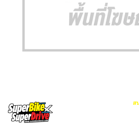
สน
Em
โท
SuperBikeMag x SuperDriveMag
ข่าวรถยนต์
รีวิวรถยนต์ไฟฟ้า
รีวิวมอไซค์
ราคารถ
ข่าวรถ
EV