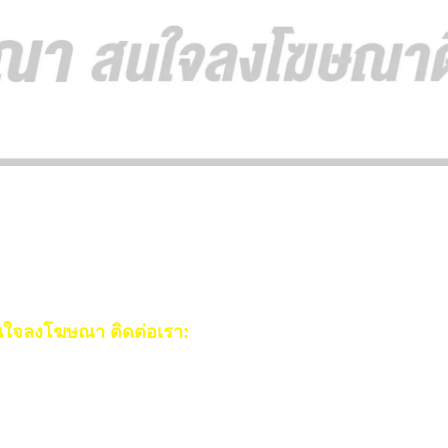
ใจลงโฆษณา ติดต่อเรา:
ail:
[email protected]
ร:
093-553-3990
(คุณไอซ์)