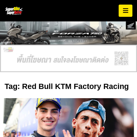
AD EXPIRES:
MARCH 2027
Tag: Red Bull KTM Factory Racing