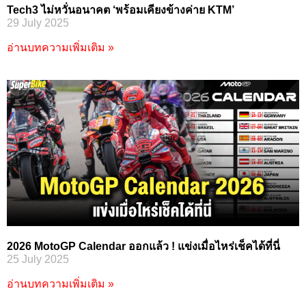
Tech3 ไม่หวั่นอนาคต ‘พร้อมเคียงข้างค่าย KTM’
29 July 2025
อ่านบทความเพิ่มเติม »
2026 MotoGP Calendar ออกแล้ว ! แข่งเมื่อไหร่เช็คได้ที่นี่
25 July 2025
อ่านบทความเพิ่มเติม »