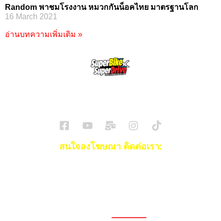
Random พาชมโรงงาน หมวกกันน็อคไทย มาตรฐานโลก
16 March 2021
อ่านบทความเพิ่มเติม »
SuperBikeMag x SuperDriveMag
ข่าวรถยนต์
รีวิวรถยนต์ไฟฟ้า
รีวิวมอไซค์
ราคารถ
ข่าวรถ
EV Cars
สนใจลงโฆษณา ติดต่อเรา:
Email:
[email protected]
โทร:
093-553-3990
(คุณไอซ์)