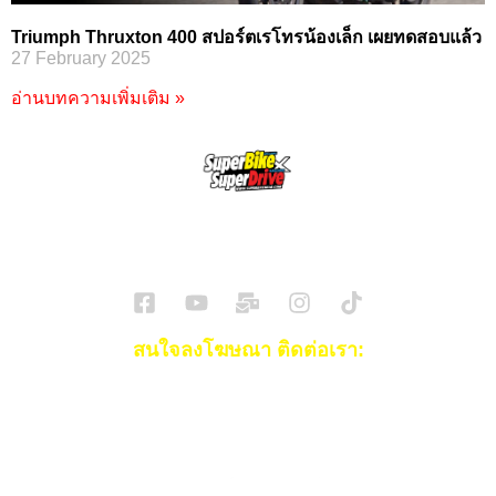
Triumph Thruxton 400 สปอร์ตเรโทรน้องเล็ก เผยทดสอบแล้ว
27 February 2025
อ่านบทความเพิ่มเติม »
SuperBikeMag x SuperDriveMag
ข่าวรถยนต์
รีวิวรถยนต์ไฟฟ้า
รีวิวมอไซค์
ราคารถ
ข่าวรถ
EV Cars
สนใจลงโฆษณา ติดต่อเรา:
Email:
[email protected]
โทร:
093-553-3990
(คุณไอซ์)