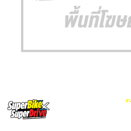
สน
Em
โท
SuperBikeMag x SuperDriveMag