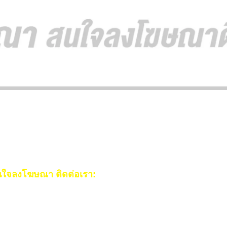
ใจลงโฆษณา ติดต่อเรา:
ail:
[email protected]
ร:
093-553-3990
(คุณไอซ์)