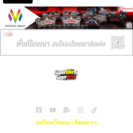
AD EXPIRES:
SEPTEMBER 2026
SuperBikeMag x SuperDriveMag
ข่าวรถยนต์
รีวิวรถยนต์ไฟฟ้า
รีวิวมอไซค์
ราคารถ
ข่าวรถ
EV Cars
สนใจลงโฆษณา ติดต่อเรา: