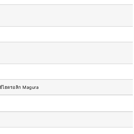
ทช์ไฮดรอลิก Magura
ล