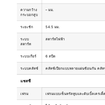
ความกว้าง
– มม.
กระบอกสูบ
ระยะชัก
54.5 มม.
ระบบ
สตาร์ทไฟฟ้า
สตาร์ท
ระบบเกียร์
6 สปีด
ระบบคลัทช์
คลัทช์เปียกแบบหลายแผ่นซ้อนกัน คลั
แชสซี
เฟรม
เฟรมแบบเซ็นทรัลทูบและดับเบิ้ลเครเดิ้