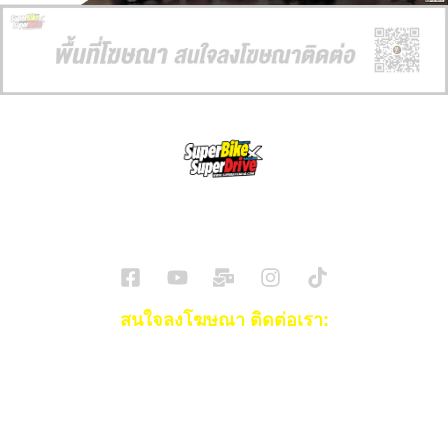
SuperBikeMag x SuperDriveMag
ข่าวรถยนต์
รีวิวรถยนต์ไฟฟ้า
รีวิวมอไซค์
ราคารถ
ข่าวรถ
EV Cars
สนใจลงโฆษณา ติดต่อเรา:
Email:
[email protected]
โทร:
093-553-3990
(คุณไอซ์)