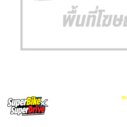
สน
Em
โท
SuperBikeMag x SuperDriveMag