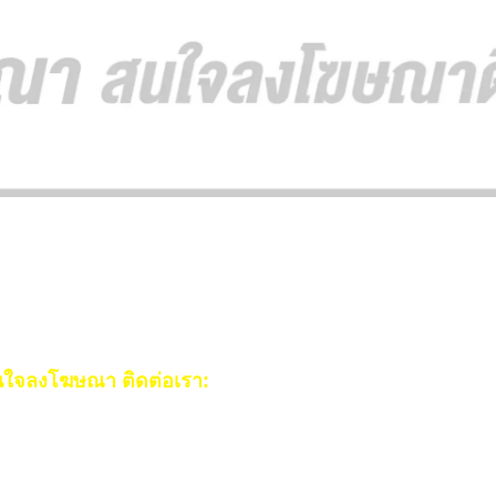
ใจลงโฆษณา ติดต่อเรา:
ail:
[email protected]
ร:
093-553-3990
(คุณไอซ์)