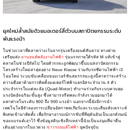
ยุคใหม่ล้ำสมัยด้วยมอเตอร์สี่ตัวบนสถาปัตยกรรมระดับ
พันแรงม้า
ในช่วงเวลาที่ตลาดว่างเว้นจากรุ่นเครื่องยนต์สันดาป ทางค่าย
เตรียมส่ง
ยานยนต์พลังงานไฟฟ้า
รุ่นแรกภายใต้รหัส M แท้เข้าสู่
ตลาดในช่วงปีถัดไป โดยตัวรถจะถูกพัฒนาขึ้นบนสถาปัตยกรรม
โครงสร้างใหม่ล่าสุดอย่าง Neue Klasse ร่วมกับรถซีดานไฟฟ้า i3
โฉมใหม่ ระบบขับเคลื่อนของเวอร์ชันสมรรถนะสูงนี้คาดว่าจะสร้าง
ความฮือฮาด้วยการติดตั้งมอเตอร์ไฟฟ้าแยกอิสระจำนวน 4 ตัว
ประจำการในแต่ละล้อ (Quad-Motor) ทำงานร่วมกับระบบควบคุม
แรงบิดอัจฉริยะขั้นสูง ซึ่งสามารถรีดพละกำลังรวมออกมาได้
มหาศาลในระดับ 800 ถึง 900 แรงม้า นอกจากนี้ยังมีการนำ
เทคโนโลยีจำลองการเปลี่ยนอัตราทดเกียร์และระบบเสียงสังเคราะห์
พิเศษเข้ามาติดตั้ง เพื่อรักษาอารมณ์การขับขี่ที่ดุดันอันเป็นเอกลักษณ์
ของแบรนด์เอาไว้ ซึ่งข้อมูลดิบเชิงลึกเหล่านี้นับเป็นแง่มุมที่น่าตื่น
เต้นอย่างมากในแวดวง
ข่าวรถยนต์ไฟฟ้า
ยุคปัจจุบัน