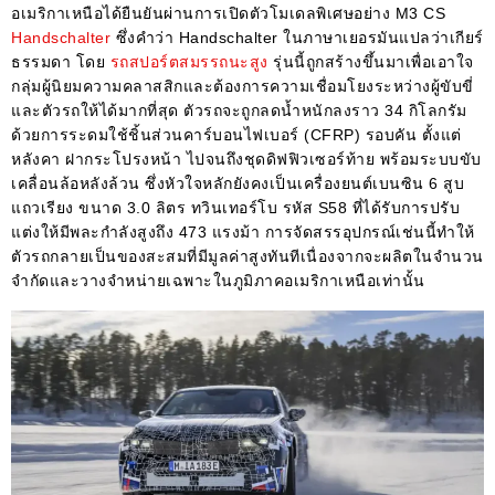
อเมริกาเหนือได้ยืนยันผ่านการเปิดตัวโมเดลพิเศษอย่าง M3 CS
Handschalter
ซึ่งคำว่า Handschalter ในภาษาเยอรมันแปลว่าเกียร์
ธรรมดา โดย
รถสปอร์ตสมรรถนะสูง
รุ่นนี้ถูกสร้างขึ้นมาเพื่อเอาใจ
กลุ่มผู้นิยมความคลาสสิกและต้องการความเชื่อมโยงระหว่างผู้ขับขี่
และตัวรถให้ได้มากที่สุด ตัวรถจะถูกลดน้ำหนักลงราว 34 กิโลกรัม
ด้วยการระดมใช้ชิ้นส่วนคาร์บอนไฟเบอร์ (CFRP) รอบคัน ตั้งแต่
หลังคา ฝากระโปรงหน้า ไปจนถึงชุดดิฟฟิวเซอร์ท้าย พร้อมระบบขับ
เคลื่อนล้อหลังล้วน ซึ่งหัวใจหลักยังคงเป็นเครื่องยนต์เบนซิน 6 สูบ
แถวเรียง ขนาด 3.0 ลิตร ทวินเทอร์โบ รหัส S58 ที่ได้รับการปรับ
แต่งให้มีพละกำลังสูงถึง 473 แรงม้า การจัดสรรอุปกรณ์เช่นนี้ทำให้
ตัวรถกลายเป็นของสะสมที่มีมูลค่าสูงทันทีเนื่องจากจะผลิตในจำนวน
จำกัดและวางจำหน่ายเฉพาะในภูมิภาคอเมริกาเหนือเท่านั้น