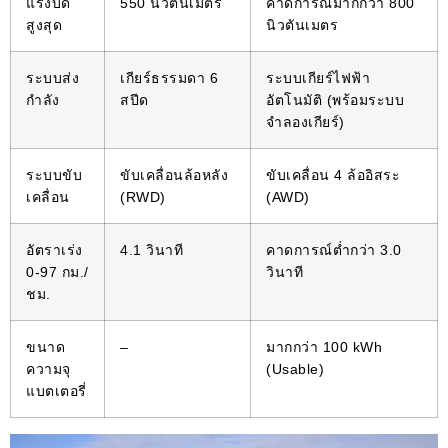
แรงบิด
550 นิวตันเมตร
คาดการณ์มากกว่า 800
สูงสุด
นิวตันเมตร
ระบบส่ง
เกียร์ธรรมดา 6
ระบบเกียร์ไฟฟ้า
กำลัง
สปีด
อัตโนมัติ (พร้อมระบบ
จำลองเกียร์)
ระบบขับ
ขับเคลื่อนล้อหลัง
ขับเคลื่อน 4 ล้ออิสระ
เคลื่อน
(RWD)
(AWD)
อัตราเร่ง
4.1 วินาที
คาดการณ์ต่ำกว่า 3.0
0-97 กม./
วินาที
ชม.
ขนาด
–
มากกว่า 100 kWh
ความจุ
(Usable)
แบตเตอรี่