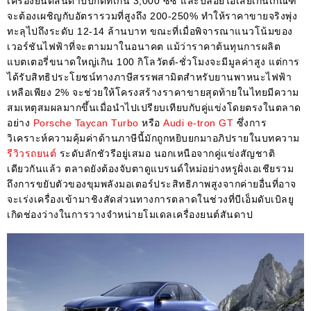
เครื่องยนต์สันดาปปกติที่เกิน 3,000 ซีซี และปล่อยไอเสียเกินเกณฑ์
จะต้องเผชิญกับอัตรารวมที่สูงถึง 200-250% ทำให้ราคาขายจริงพุ่ง
ทะลุไปถึงระดับ 12-14 ล้านบาท ขณะที่เมื่อพิจารณาแนวโน้มของ
เวอร์ชันไฟฟ้าที่จะตามมาในอนาคต แม้ว่าราคาต้นทุนการผลิต
แบตเตอรี่ขนาดใหญ่เกิน 100 กิโลวัตต์-ชั่วโมงจะมีมูลค่าสูง แต่การ
ได้รับสิทธิประโยชน์ทางภาษีสรรพสามิตสำหรับยานพาหนะไฟฟ้า
เหลือเพียง 2% จะช่วยให้โครงสร้างราคาขายสุดท้ายในไทยมีความ
สมเหตุสมผลมากขึ้นเมื่อนำไปเปรียบเทียบกับคู่แข่งโดยตรงในตลาด
อย่าง
Porsche Taycan Turbo
หรือ
Audi e-tron GT
ซึ่งการ
วิเคราะห์ความคุ้มค่าด้านภาษีนี้มักถูกหยิบยกมาอภิปรายในบทความ
รีวิวรถยนต์
ระดับลักชัวรีอยู่เสมอ นอกเหนือจากคู่แข่งสัญชาติ
เดียวกันแล้ว ตลาดยังต้องจับตาดูแบรนด์ใหม่อย่างหรูฝั่งเอเชียรวม
ถึงการขยับตัวของขุมพลังมอเตอร์ประสิทธิภาพสูงจากค่ายอื่นที่อาจ
จะเร่งเครื่องเข้ามาชิงสัดส่วนทางการตลาดในช่วงที่บีเอ็มดับเบิลยู
เกิดช่องว่างในการวางจำหน่ายโมเดลเครื่องยนต์สันดาป