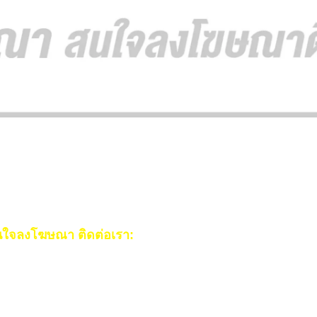
ใจลงโฆษณา ติดต่อเรา:
ail:
[email protected]
ร:
093-553-3990
(คุณไอซ์)