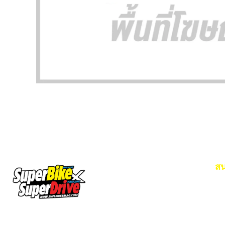
สน
Em
โท
SuperBikeMag x SuperDriveMag
ข่าวรถยนต์
รีวิวรถยนต์ไฟฟ้า
รีวิวมอไซค์
ราคารถ
ข่าวรถ
EV