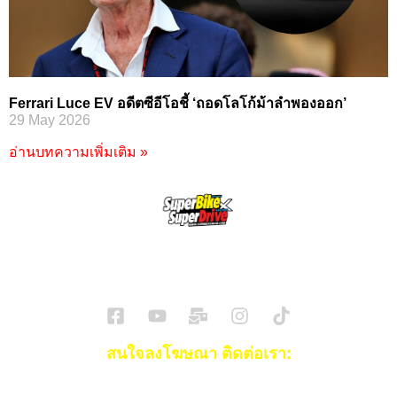
Ferrari Luce EV อดีตซีอีโอชี้ ‘ถอดโลโก้ม้าลำพองออก’
29 May 2026
อ่านบทความเพิ่มเติม »
SuperBikeMag x SuperDriveMag
ข่าวรถยนต์
รีวิวรถยนต์ไฟฟ้า
รีวิวมอไซค์
ราคารถ
ข่าวรถ
EV Cars
สนใจลงโฆษณา ติดต่อเรา:
Email:
[email protected]