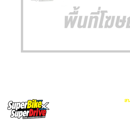
สน
Em
โท
SuperBikeMag x SuperDriveMag