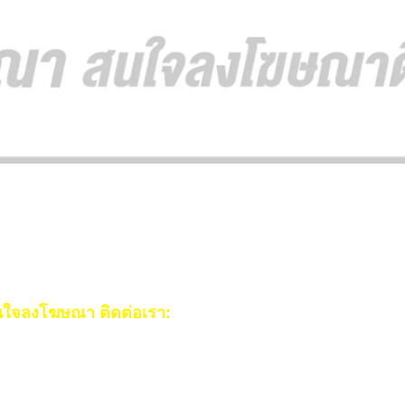
ใจลงโฆษณา ติดต่อเรา:
ail:
[email protected]
ร:
093-553-3990
(คุณไอซ์)