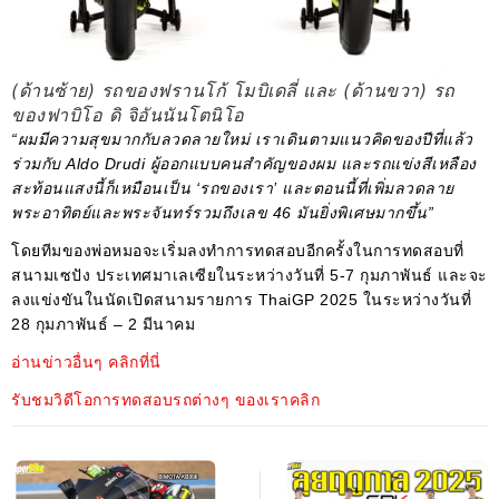
(ด้านซ้าย) รถของฟรานโก้ โมบิเดลี่ และ (ด้านขวา) รถ
ของฟาบิโอ ดิ จิอันนันโตนิโอ
“ผมมีความสุขมากกับลวดลายใหม่ เราเดินตามแนวคิดของปีที่แล้ว
ร่วมกับ Aldo Drudi ผู้ออกแบบคนสำคัญของผม และรถแข่งสีเหลือง
สะท้อนแสงนี้ก็เหมือนเป็น ‘รถของเรา’ และตอนนี้ที่เพิ่มลวดลาย
พระอาทิตย์และพระจันทร์รวมถึงเลข 46 มันยิ่งพิเศษมากขึ้น”
โดยทีมของพ่อหมอจะเริ่มลงทำการทดสอบอีกครั้งในการทดสอบที่
สนามเซปัง ประเทศมาเลเซียในระหว่างวันที่ 5-7 กุมภาพันธ์ และจะ
ลงแข่งขันในนัดเปิดสนามรายการ ThaiGP 2025 ในระหว่างวันที่
28 กุมภาพันธ์ – 2 มีนาคม
อ่านข่าวอื่นๆ คลิกที่นี่
รับชมวิดีโอการทดสอบรถต่างๆ ของเราคลิก