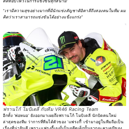
ติดท็อปไฟว์ในการแข่งขันทุกสนาม”
“เรามีความสุขอย่างมากที่มีนักแข่งสัญชาติอิตาลีถึงสองคนในทีม ผม
คิดว่าเราสามารถแข่งขันได้อย่างแข็งแกร่ง”
ฟรานโก้ โมบิเดลี่ กับทีม VR46 Racing Team
อีกทั้ง ‘พ่อหมอ’ ยังออกมาเผยถึงฟรานโก้ โมบิเดลี นักบิดคนใหม่
ล่าสุดของทีม ว่าการที่ทีมได้ตัวของ ‘แฟรงกี้’ เข้ามาอยู่ในทีมถือเป็น
เรื่องที่น่ายินดี เพราะแฟรงกี้เองก็เป็นอดีตเด็กปั้นจากอะคาเดมีของ