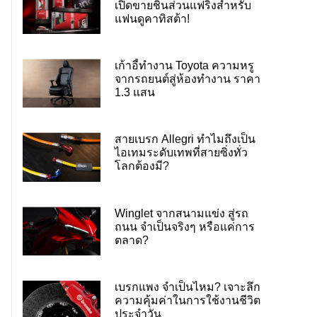
เปิดขายชิ้นส่วนแฟริ่งสำหรับ
แฟนดูคาทิสต้า!
เก้าอี้ทำงาน Toyota ความหรู
จากรถยนต์สู่ห้องทำงาน ราคา
1.3 แสน
สายเบรก Allegri ทำไมถึงเป็น
ไอเทมระดับเทพที่สายซิ่งทั่ว
โลกต้องมี?
Winglet จากสนามแข่ง สู่รถ
ถนน จำเป็นจริงๆ หรือแค่การ
ตลาด?
เบรกแพง จำเป็นไหม? เจาะลึก
ความคุ้มค่าในการใช้งานชีวิต
ประจำวัน