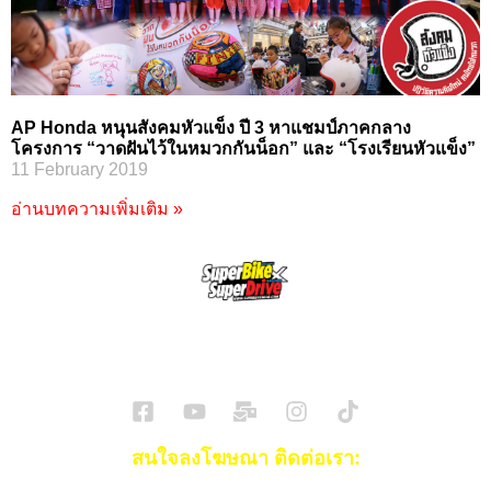
AP Honda หนุนสังคมหัวแข็ง ปี 3 หาแชมป์ภาคกลาง
โครงการ “วาดฝันไว้ในหมวกกันน็อก” และ “โรงเรียนหัวแข็ง”
11 February 2019
อ่านบทความเพิ่มเติม »
SuperBikeMag x SuperDriveMag
ข่าวรถยนต์
รีวิวรถยนต์ไฟฟ้า
รีวิวมอไซค์
ราคารถ
ข่าวรถ
EV Cars
สนใจลงโฆษณา ติดต่อเรา: