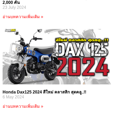
2,000 คัน
23 July 2024
อ่านบทความเพิ่มเติม »
Honda Dax125 2024 สีใหม่ คลาสสิก สุดคลู..!!
6 May 2024
อ่านบทความเพิ่มเติม »