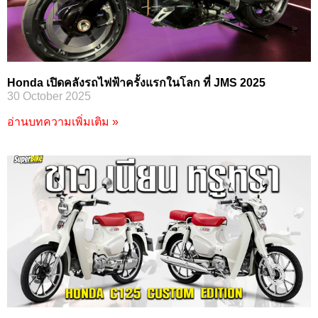
Honda เปิดคลังรถไฟฟ้าครั้งแรกในโลก ที่ JMS 2025
30 October 2025
อ่านบทความเพิ่มเติม »