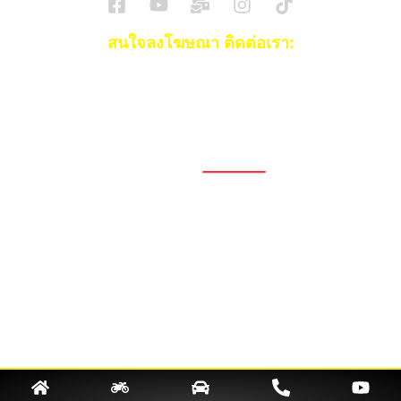
สนใจลงโฆษณา ติดต่อเรา:
Email:
[email protected]
โทร:
093-553-3990
(คุณไอซ์)
1696, 1698, 1690, 1692, 1694, 1688/4
On Nut, Suan Luang Bangkok 10250
เวลาทำการ: จ.- ศ. 08.00 น. – 17.00 น.
Tel. 02-320-1910
© 2026 Copyright – Superbike x SuperDrive
ข่าวรถยนต์
รีวิวรถยนต์ใหม่
ข่าว
รถยนต์ไฟฟ้า
ข่าวรถจักรยานยนต์
รีวิวมอไซค์
ข่าวมอเตอร์ไซค์
รถยนต์
รถไฟฟ้า