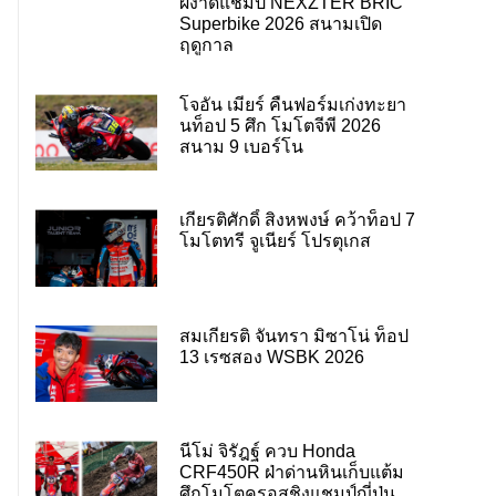
ผงาดแชมป์ NEXZTER BRIC
Superbike 2026 สนามเปิด
ฤดูกาล
โจอัน เมียร์ คืนฟอร์มเก่งทะยา
นท็อป 5 ศึก โมโตจีพี 2026
สนาม 9 เบอร์โน
เกียรติศักดิ์ สิงหพงษ์ คว้าท็อป 7
โมโตทรี จูเนียร์ โปรตุเกส
สมเกียรติ จันทรา มิซาโน่ ท็อป
13 เรซสอง WSBK 2026
นีโม่ จิรัฎฐ์ ควบ Honda
CRF450R ฝ่าด่านหินเก็บแต้ม
ศึกโมโตครอสชิงแชมป์ญี่ปุ่น