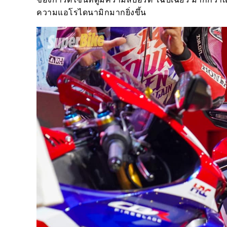
ความแอโรไดนามิกมากยิ่งขึ้น