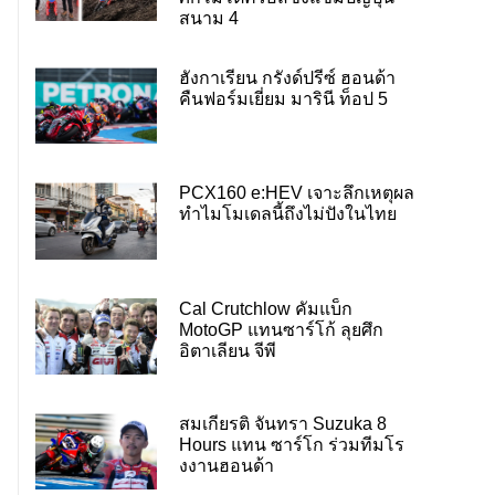
สนาม 4
ฮังกาเรียน กรังด์ปรีซ์ ฮอนด้า
คืนฟอร์มเยี่ยม มารินี ท็อป 5
PCX160 e:HEV เจาะลึกเหตุผล
ทำไมโมเดลนี้ถึงไม่ปังในไทย
Cal Crutchlow คัมแบ็ก
MotoGP แทนซาร์โก้ ลุยศึก
อิตาเลียน จีพี
สมเกียรติ จันทรา Suzuka 8
Hours แทน ซาร์โก ร่วมทีมโร
งงานฮอนด้า