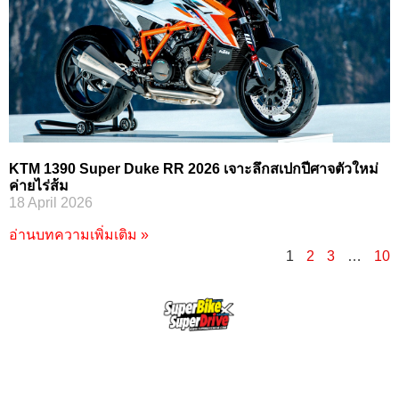
KTM 1390 Super Duke RR 2026 เจาะลึกสเปกปีศาจตัวใหม่
ค่ายไร่ส้ม
18 April 2026
อ่านบทความเพิ่มเติม »
1
2
3
…
10
SuperBikeMag x SuperDriveMag
ข่าวรถยนต์
รีวิวรถยนต์ไฟฟ้า
รีวิวมอไซค์
ราคารถ
ข่าวรถ
EV Cars