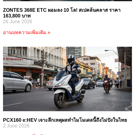
ZONTES 368E ETC ผอมลง 10 โล! สเปคล้นคลาส ราคา
163,800 บาท
26 June 2026
อ่านบทความเพิ่มเติม »
PCX160 e:HEV เจาะลึกเหตุผลทำไมโมเดลนี้ถึงไม่ปังในไทย
2 June 2026