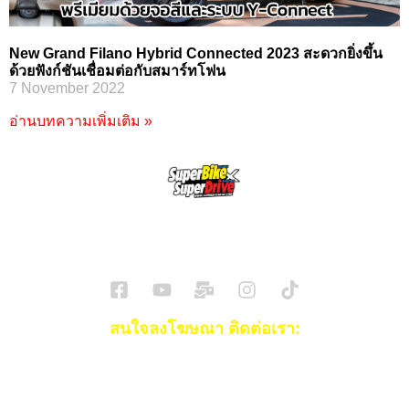
New Grand Filano Hybrid Connected 2023 สะดวกยิ่งขึ้น
ด้วยฟังก์ชันเชื่อมต่อกับสมาร์ทโฟน
7 November 2022
อ่านบทความเพิ่มเติม »
SuperBikeMag x SuperDriveMag
ข่าวรถยนต์
รีวิวรถยนต์ไฟฟ้า
รีวิวมอไซค์
ราคารถ
ข่าวรถ
EV Cars
สนใจลงโฆษณา ติดต่อเรา:
Email:
[email protected]
โทร:
093-553-3990
(คุณไอซ์)