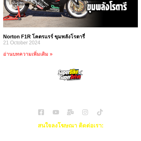
Norton F1R โคตรแรร์ ขุมพลังโรตารี่
21 October 2024
อ่านบทความเพิ่มเติม »
SuperBikeMag x SuperDriveMag
ข่าวรถยนต์
รีวิวรถยนต์ไฟฟ้า
รีวิวมอไซค์
ราคารถ
ข่าวรถ
EV Cars
สนใจลงโฆษณา ติดต่อเรา:
Email:
[email protected]