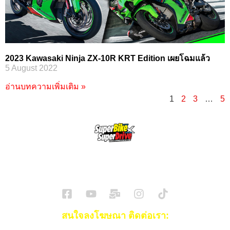
2023 Kawasaki Ninja ZX-10R KRT Edition เผยโฉมแล้ว
5 August 2022
อ่านบทความเพิ่มเติม »
1
2
3
…
5
SuperBikeMag x SuperDriveMag
ข่าวรถยนต์
รีวิวรถยนต์ไฟฟ้า
รีวิวมอไซค์
ราคารถ
ข่าวรถ
EV Cars
สนใจลงโฆษณา ติดต่อเรา: