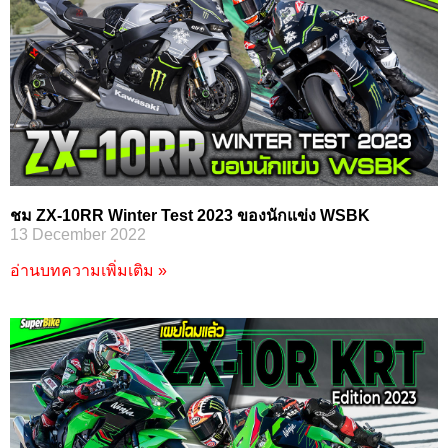
ชม ZX-10RR Winter Test 2023 ของนักแข่ง WSBK
13 December 2022
อ่านบทความเพิ่มเติม »