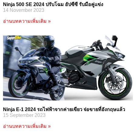
Ninja 500 SE 2024 ปรับโฉม อัปซีซี รับมือคู่แข่ง
14 November 2023
อ่านบทความเพิ่มเติม »
Ninja E-1 2024 รถไฟฟ้าจากค่ายเขียว จ่อขายที่อังกฤษแล้ว
15 September 2023
อ่านบทความเพิ่มเติม »