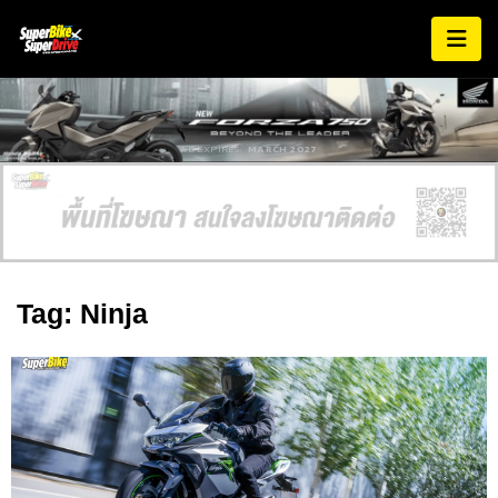
AD EXPIRES:
MARCH 2027
Tag: Ninja