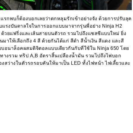
แรกพบก็ต้องบอกเลยว่าตกหลุมรักเข้าอย่างจัง ด้วยการปรับลุค
ยได้รับแรงบันดาลใจในการออกแบบมาจากรุ่นพี่อย่าง Ninja H2
น ด้วยแฟริ่งและเส้นสายบนตัวรถ รวมไปถึงแชสซีแบบใหม่ ยิ่ง
สันมาให้เลือกถึง 4 สี ด้วยกันได้แก่ สีดำ สีน้ำเงิน สีแดง และสี
แบบอนาล็อคผสมดิจิตอลแบบเดียวกันกับที่ใช้ใน Ninja 650 โดย
ทางรวม ทริป A,B อัตราสิ้นเปลืองน้ำมัน รวมไปถึงไฟบอก
งสว่างในตัวรถรอบคันให้มาเป็น LED ทั้งไฟหน้า ไฟเลี้ยวและ