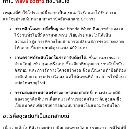
ทำไม
Wave อวตาร
ถึงน่าสนใจ
เหตุผลที่ทำให้โปรเจกต์นี้กลายเป็นกระแสไวรัลและได้รับความ
สนใจอย่างถล่มทลาย มาจากปัจจัยหลักสามประการ
การพลิกโฉมจากสิ่งพื้นฐาน:
Honda Wave คือภาพจำของรถ
ใช้งานทั่วไปที่มีความทนทาน เรียบง่าย และไม่ได้เน้น
ความเร็วสูง การที่ช่างไทยสามารถเปลี่ยนสภาพรถจ่ายตลาด
ให้กลายเป็นยานยนต์สู่รถแข่ง 402 เมตร
งานคราฟต์ระดับโลกในราคาจับต้องได้:
ชิ้นส่วนภายนอก
ส่วนใหญ่ เช่น ชุดแฟริ่งแบบชิ้นเดียวที่คลุมยาว งานถังน้ำมัน
คัสตอม และการจัดวางโครงสร้างรถ ล้วนเป็นงานทำมือที่ต้อง
อาศัยทักษะความประณีตสูง แต่ใช้ต้นทุนที่ต่ำกว่าการไปซื้อรถ
สปอร์ตจากยุโรป
การผสมผสานศาสตร์ทางอากาศพลศาสตร์:
ท่วงท่าและมิติ
ของรถถูกคิดค้นมาเพื่อลดแรงต้านของลมในระดับสูงสุด ซึ่ง
เป็นแนวคิดเดียวกับการออกแบบรถแข่งในสนามระดับโลก
อะไรคือจุดเด่นที่เป็นเอกลักษณ์
เมื่อเจาะลึกไปที่ตัวรถจะพบว่ามีจุดเด่นทางวิศวกรรมและการดีไซน์ที่