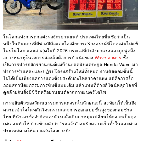
ในโลกแห่งการตกแต่งรถจักรยานยนต์ ประเทศไทยขึ้นชื่อว่าเป็น
หนึ่งในดินแดนที่มีช่างฝีมือและไอเดียการสร้างสรรค์ที่โดดเด่นไม่แพ้
ใครในโลก และล่าสุดในปี 2026 กระแสที่กำลังมาแรงและถูกพูดถึง
อย่างหนาหูในวงการสองล้อคือการกำเนิดของ
Wave อวตาร
ซึ่ง
เป็นการนำรถจักรยานยนต์แม่บ้านยอดนิยมตระกูล Honda Wave มา
ทำการชำแหละและปฏิรูปโครงสร้างใหม่ทั้งหมด งานคัสตอมชิ้นนี้
ไม่ได้เป็นเพียงแค่การแต่งซิ่งประดับอะไหล่ราคาแพง แต่คือการรื้อ
ถอนสถาปัตยกรรมการขับขี่แบบเดิม แล้วแทนที่ด้วยดีไซน์หลุดโลกที่
ดูคล้ายกับสิ่งมีชีวิตหรือยานยนต์จากภาพยนตร์ไซไฟ
การขยับตัวของวัฒนธรรมการแต่งรถในลักษณะนี้ สะท้อนให้เห็นถึง
ความเข้าใจในหลักวิศวกรรมและการออกแบบขั้นสูงของกลุ่มช่าง
ไทย ที่นำเอาข้อจำกัดของตัวรถดั้งเดิมมาหมุนเปลี่ยนให้กลายเป็นจุด
เด่น จนทำให้ ก้าวข้ามคำว่า “รถแว้น” คนรักความเร็วทั้งในและต่าง
ประเทศต่างให้ความสนใจอย่างยิ่ง