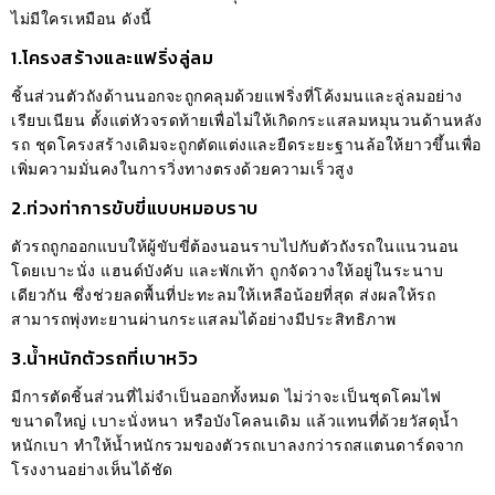
ไม่มีใครเหมือน ดังนี้
1.โครงสร้างและแฟริ่งลู่ลม
ชิ้นส่วนตัวถังด้านนอกจะถูกคลุมด้วยแฟริ่งที่โค้งมนและลู่ลมอย่าง
เรียบเนียน ตั้งแต่หัวจรดท้ายเพื่อไม่ให้เกิดกระแสลมหมุนวนด้านหลัง
รถ ชุดโครงสร้างเดิมจะถูกตัดแต่งและยืดระยะฐานล้อให้ยาวขึ้นเพื่อ
เพิ่มความมั่นคงในการวิ่งทางตรงด้วยความเร็วสูง
2.ท่วงท่าการขับขี่แบบหมอบราบ
ตัวรถถูกออกแบบให้ผู้ขับขี่ต้องนอนราบไปกับตัวถังรถในแนวนอน
โดยเบาะนั่ง แฮนด์บังคับ และพักเท้า ถูกจัดวางให้อยู่ในระนาบ
เดียวกัน ซึ่งช่วยลดพื้นที่ปะทะลมให้เหลือน้อยที่สุด ส่งผลให้รถ
สามารถพุ่งทะยานผ่านกระแสลมได้อย่างมีประสิทธิภาพ
3.น้ำหนักตัวรถที่เบาหวิว
มีการตัดชิ้นส่วนที่ไม่จำเป็นออกทั้งหมด ไม่ว่าจะเป็นชุดโคมไฟ
ขนาดใหญ่ เบาะนั่งหนา หรือบังโคลนเดิม แล้วแทนที่ด้วยวัสดุน้ำ
หนักเบา ทำให้น้ำหนักรวมของตัวรถเบาลงกว่ารถสแตนดาร์ดจาก
โรงงานอย่างเห็นได้ชัด