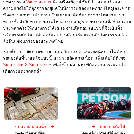
บทสรุปของ
Wave อวตาร
คือเครื่องพิสูจน์ชั้นดีว่า ความเร็วและ
ความแรงไม่ได้ถูกจำกัดอยู่แค่ในห้องวิจัยของบริษัทยักษ์ใหญ่ต่างชาติ
ขีดความสามารถในการปรับแต่งและคิดค้นของช่างไทยสามารถ
ทลายข้อจำกัดทางกายภาพให้กลายเป็นอสูรกายทางตรงที่สร้างความ
ประหลาดใจให้กับวงการได้เสมอ งานคัสตอมรูปแบบนี้จึงเป็นทั้ง
นวัตกรรมกึ่งวิทยาศาสตร์และงานศิลปะที่สะท้อนถึงวัฒนธรรมสอง
ล้ออันแข็งแกร่งของประเทศไทย
หากต้องการติดตามข่าวสาร บทวิเคราะห์ และเทคนิคการโมดิฟาย
รถสองล้อที่น่าสนใจแบบนี้ สามารถติดตามเนื้อหาเพิ่มเติมได้ที่เพจ
Superbike X Superdrive
เพื่อให้ไม่พลาดทุกพิกัดความแรงและไอ
เดียการแต่งรถสุดล้ำ
บทความก่อนหน้า
บทความถัดไป
Tesla เมื่อค่าเปลี่ยน
ฮังกาเรียน กรังด์ปรีซ์ ฮอนด้า