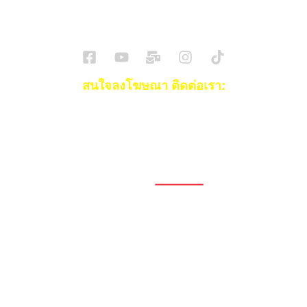
SuperBikeMag x SuperDriveMag
ข่าวรถยนต์
รีวิวรถยนต์ไฟฟ้า
รีวิวมอไซค์
ราคารถ
ข่าวรถ
EV Cars
สนใจลงโฆษณา ติดต่อเรา:
Email:
[email protected]
โทร:
093-553-3990
(คุณไอซ์)
1696, 1698, 1690, 1692, 1694, 1688/4
On Nut, Suan Luang Bangkok 10250
เวลาทำการ: จ.- ศ. 08.00 น. – 17.00 น.
Tel. 02-320-1910
© 2026 Copyright – Superbike x SuperDrive
ข่าวรถยนต์
รีวิวรถยนต์ใหม่
ข่าว
รถยนต์ไฟฟ้า
ข่าวรถจักรยานยนต์
รีวิวมอไซค์
ข่าวมอเตอร์ไซค์
รถยนต์
รถไฟฟ้า