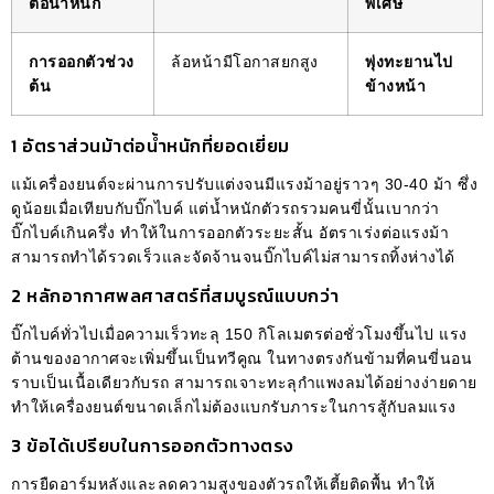
ต่อน้ำหนัก
พิเศษ
การออกตัวช่วง
ล้อหน้ามีโอกาสยกสูง
พุ่งทะยานไป
ต้น
ข้างหน้า
1 อัตราส่วนม้าต่อน้ำหนักที่ยอดเยี่ยม
แม้เครื่องยนต์จะผ่านการปรับแต่งจนมีแรงม้าอยู่ราวๆ 30-40 ม้า ซึ่ง
ดูน้อยเมื่อเทียบกับบิ๊กไบค์ แต่น้ำหนักตัวรถรวมคนขี่นั้นเบากว่า
บิ๊กไบค์เกินครึ่ง ทำให้ในการออกตัวระยะสั้น อัตราเร่งต่อแรงม้า
สามารถทำได้รวดเร็วและจัดจ้านจนบิ๊กไบค์ไม่สามารถทิ้งห่างได้
2 หลักอากาศพลศาสตร์ที่สมบูรณ์แบบกว่า
บิ๊กไบค์ทั่วไปเมื่อความเร็วทะลุ 150 กิโลเมตรต่อชั่วโมงขึ้นไป แรง
ต้านของอากาศจะเพิ่มขึ้นเป็นทวีคูณ ในทางตรงกันข้ามที่คนขี่นอน
ราบเป็นเนื้อเดียวกับรถ สามารถเจาะทะลุกำแพงลมได้อย่างง่ายดาย
ทำให้เครื่องยนต์ขนาดเล็กไม่ต้องแบกรับภาระในการสู้กับลมแรง
3 ข้อได้เปรียบในการออกตัวทางตรง
การยืดอาร์มหลังและลดความสูงของตัวรถให้เตี้ยติดพื้น ทำให้