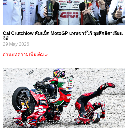
Cal Crutchlow คัมแบ็ก MotoGP แทนซาร์โก้ ลุยศึกอิตาเลียน
จีพี
29 May 2026
อ่านบทความเพิ่มเติม »