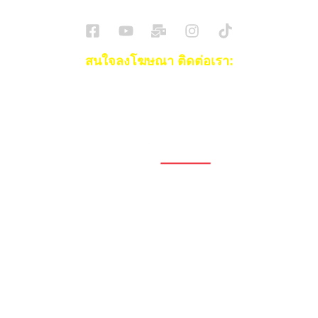
สนใจลงโฆษณา ติดต่อเรา:
Email:
[email protected]
โทร:
093-553-3990
(คุณไอซ์)
1696, 1698, 1690, 1692, 1694, 1688/4
On Nut, Suan Luang Bangkok 10250
เวลาทำการ: จ.- ศ. 08.00 น. – 17.00 น.
Tel. 02-320-1910
© 2026 Copyright – Superbike x SuperDrive
ข่าวรถยนต์
รีวิวรถยนต์ใหม่
ข่าว
รถยนต์ไฟฟ้า
ข่าวรถจักรยานยนต์
รีวิวมอไซค์
ข่าวมอเตอร์ไซค์
รถยนต์
รถไฟฟ้า