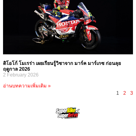
ดิโอโก้ โมเรร่า เผยเรียนรู้วิชาจาก มาร์ค มาร์เกซ ก่อนลุย
ฤดูกาล 2026
2 February 2026
อ่านบทความเพิ่มเติม »
1
2
3
SuperBikeMag x SuperDriveMag
ข่าวรถยนต์
รีวิวรถยนต์ไฟฟ้า
รีวิวมอไซค์
ราคารถ
ข่าวรถ
EV Cars