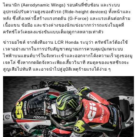
ไดนามิก (Aerodynamic Wings) รอบคันที่ซับซ้อน และระบบ
อุปกรณ์ปรับความสูงของตัวรถ (Ride-height devices) ทั้งหน้าและ
หลัง ซึ่งสิ่งเหล่านี้สร้างแรงกดดัน (G-Force) และแรงเค้นต่อกล้าม
เนื้อแขน ข้อมือ และช่วงล่างของนักแข่งมากกว่ารถแข่งในยุคที่
ครัทช์โลว์เคยลงแข่งขันแบบเต็มฤดูกาลหลายเท่าตัว
ข่าวมอไซค์ จากฝั่งทีมงาน LCR Honda ระบุว่า ครัทช์โลว์ต้องใช้
เวลาอย่างมากในการปรับสัญชาตญาณการควบคุมปุ่มกดระบบ
ไฟฟ้าบนแฮนด์บาร์ในจังหวะเข้าและออกจากโค้งความเร็วสูงของมู
เจลโล่ ซึ่งหากกดผิดจังหวะเพียงเสี้ยววินาที สมดุลของแชสซีรถจะ
สูญเสียไปทันที และอาจนำไปสู่อุบัติเหตุร้ายแรงได้ง่าย ๆ