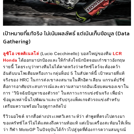
เป้าหมายที่แท้จริง ไม่เน้นผลลัพธ์ แต่เน้นเก็บข้อมูล (Data
Gathering)
ลูซิโอ เชคคิเนลโล่
(Lucio Cecchinello) บอสใหญ่ของทีม
LCR
Honda
ได้ออกมาปกป้องและให้กำลังใจนักบิดจอมเก๋าชาวอังกฤษ
รายนี้ โดยระบุว่าทางทีมไม่ได้คาดหวังว่าครัทช์โลว์จะต้องคว้า
อันดับบนโพเดียมหรือเกาะกลุ่มท็อป 5 ในสัปดาห์นี้ เป้าหมายที่แท้
จริงของ HRC ในการส่งเขาลงสนามในศึกอิตาเลียน แกรนด์ปรีซ์
คือการอาศัยประสบการณ์และความสามารถอันเฉียบคมของเขาใน
การ “วินิจฉัยปัญหาของตัวรถ” ในสภาวะการแข่งขันจริง เพื่อนำ
ข้อมูลเหล่านั้นไปพัฒนาและปรับปรุงแพ็คเกจตัวรถแข่งสำหรับ
เตรียมความพร้อมในฤดูกาลถัดไป
รีวิวมอไซค์ จากสื่อต่างประเทศวิเคราะห์ว่า คำพูดที่ตรงไปตรงมา
ของครัทช์โลว์ไม่ได้แสดงถึงความท้อแท้ แต่เป็นเครื่องสะท้อนให้เห็น
ว่า กีฬา MotoGP ในปัจจุบันได้ก้าวไปสู่จุดที่ต้องการความสมบูรณ์