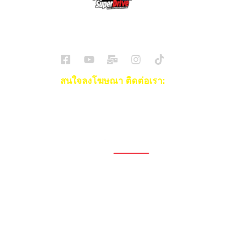
SuperBikeMag x SuperDriveMag
ข่าวรถยนต์
รีวิวรถยนต์ไฟฟ้า
รีวิวมอไซค์
ราคารถ
ข่าวรถ
EV Cars
สนใจลงโฆษณา ติดต่อเรา:
Email:
[email protected]
โทร:
093-553-3990
(คุณไอซ์)
1696, 1698, 1690, 1692, 1694, 1688/4
On Nut, Suan Luang Bangkok 10250
เวลาทำการ: จ.- ศ. 08.00 น. – 17.00 น.
Tel. 02-320-1910