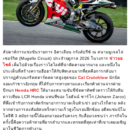
สัปดาห์การแข่งขันรายการ อิตาเลียน กรังด์ปรีซ์ ณ สนามมูเจลโล่
เซอร์กิต (Mugello Circuit) ประจำฤดูกาล 2026 ในวงการ
ข่าวมอ
ไซค์
เต็มไปด้วยเรื่องราวไฮไลต์ที่น่าติดตามมากมาย และหนึ่งใน
ประเด็นที่สร้างความฮือฮาให้กับพิทเลนมากที่สุดคือการกลับมา
ปรากฏตัวบนกริดสตาร์ตคลาสสูงสุดของ
Cal Crutchlow
นักบิด
จอมเก๋าชาวอังกฤษ ที่ได้รับการทาบทามและเรียกตัวด่วนจากค่าย
ปีกนก
Honda HRC
ให้มาลงสนามขับขี่ขัดตาทัพชั่วคราวให้กับทีม
ดาวเทียม LCR Honda แทนที่ของ โยฮันน์ ซาร์โก (Johann Zarco)
ที่พึ่งเข้ารับการผ่าตัดรักษาอาการบาดเจ็บหัวเข่า อย่างไรก็ตาม หลัง
จากผ่านการลงสัมผัสแทร็กความเร็วสูงในรอบฝึกซ้อม อดีตแชมป์โม
โตจีพี 3 สมัยรายนี้ได้ออกมายอมรับตรงๆ กับสื่อมวลชนว่า ภารกิจใน
ครั้งนี้คือความท้าทายที่ยากลำบากและทรหดที่สุดเท่าที่เขาเคยเผชิญ
มาในชีวิตการทำงาน