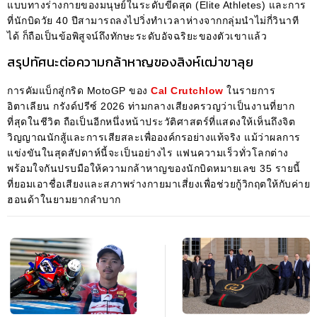
แบบทางร่างกายของมนุษย์ในระดับขีดสุด (Elite Athletes) และการ
ที่นักบิดวัย 40 ปีสามารถลงไปวิ่งทำเวลาห่างจากกลุ่มนำไม่กี่วินาที
ได้ ก็ถือเป็นข้อพิสูจน์ถึงทักษะระดับอัจฉริยะของตัวเขาแล้ว
สรุปทัศนะต่อความกล้าหาญของสิงห์เฒ่าขาลุย
การคัมแบ็กสู่กริด MotoGP ของ
Cal Crutchlow
ในรายการ
อิตาเลียน กรังด์ปรีซ์ 2026 ท่ามกลางเสียงครวญว่าเป็นงานที่ยาก
ที่สุดในชีวิต ถือเป็นอีกหนึ่งหน้าประวัติศาสตร์ที่แสดงให้เห็นถึงจิต
วิญญาณนักสู้และการเสียสละเพื่อองค์กรอย่างแท้จริง แม้ว่าผลการ
แข่งขันในสุดสัปดาห์นี้จะเป็นอย่างไร แฟนความเร็วทั่วโลกต่าง
พร้อมใจกันปรบมือให้ความกล้าหาญของนักบิดหมายเลข 35 รายนี้
ที่ยอมเอาชื่อเสียงและสภาพร่างกายมาเสี่ยงเพื่อช่วยกู้วิกฤตให้กับค่าย
ฮอนด้าในยามยากลำบาก