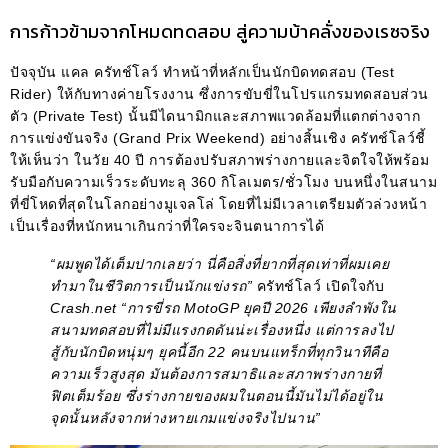
การก้าวข้ามจากโหมดทดสอบ สู่ความบ้าคลั่งของเรซจริง
ปัจจุบัน แคล ครัทช์โลว์ ทำหน้าที่หลักเป็นนักบิดทดสอบ (Test
Rider) ให้กับทางค่ายโรงงาน ซึ่งการขับขี่ในโปรแกรมทดสอบส่วน
ตัว (Private Test) นั้นมีไดนามิกและสภาพแวดล้อมที่แตกต่างจาก
การแข่งขันจริง (Grand Prix Weekend) อย่างสิ้นเชิง ครัทช์โลว์ชี้
ให้เห็นว่า ในวัย 40 ปี การต้องปรับสภาพร่างกายและจิตใจให้พร้อม
รับมือกับความเร็วระดับทะลุ 360 กิโลเมตร/ชั่วโมง บนหนึ่งในสนาม
ที่ขี่โหดที่สุดในโลกอย่างมูเจลโล่ โดยที่ไม่มีเวลาเตรียมตัวล่วงหน้า
เป็นเรื่องที่หนักหนาเกินกว่าที่ใครจะจินตนาการได้
“ผมพูดได้เต็มปากเลยว่า นี่คือสิ่งที่ยากที่สุดเท่าที่ผมเคย
ทำมาในชีวิตการเป็นนักแข่งรถ”
ครัทช์โลว์ เปิดใจกับ
Crash.net
“การขี่รถ MotoGP ยุคปี 2026 เพียงลำพังใน
สนามทดสอบที่ไม่มีแรงกดดันน่ะเรื่องหนึ่ง แต่การลงไป
สู้กับนักบิดหนุ่มๆ ยุคนี้อีก 22 คนบนแทร็กที่ทุกวินาทีคือ
ความเร็วสูงสุด มันต้องการสมาธิและสภาพร่างกายที่
ฟิตเต็มร้อย ซึ่งร่างกายของผมในตอนนี้มันไม่ได้อยู่ใน
จุดนั้นหลังจากห่างหายเกมแข่งจริงไปนาน”