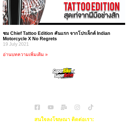
ชม Chief Tattoo Edition คันแรก จากโปรเจ็กต์ Indian
Motorcycle X No Regrets
19 July 2021
อ่านบทความเพิ่มเติม »
SuperBikeMag x SuperDriveMag
ข่าวรถยนต์
รีวิวรถยนต์ไฟฟ้า
รีวิวมอไซค์
ราคารถ
ข่าวรถ
EV Cars
สนใจลงโฆษณา ติดต่อเรา: