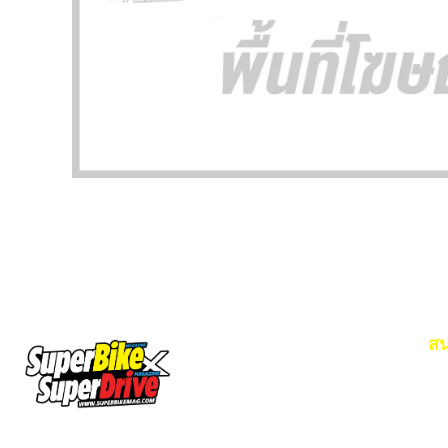
สน
Em
โท
SuperBikeMag x SuperDriveMag