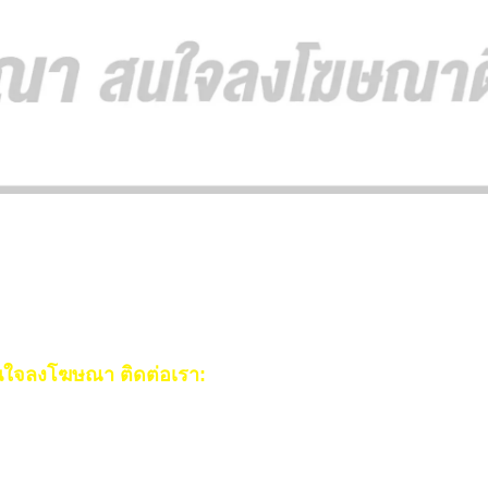
ใจลงโฆษณา ติดต่อเรา:
ail:
[email protected]
ร:
093-553-3990
(คุณไอซ์)