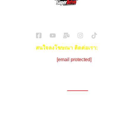
SuperBikeMag x SuperDriveMag
ข่าวรถยนต์
รีวิวรถยนต์ไฟฟ้า
รีวิวมอไซค์
ราคารถ
ข่าวรถ
EV Cars
สนใจลงโฆษณา ติดต่อเรา:
Email:
[email protected]
โทร:
086-908-0072 (คุณซีด)
1696, 1698, 1690, 1692, 1694, 1688/4
On Nut, Suan Luang Bangkok 10250
เวลาทำการ: จ.- ศ. 08.00 น. – 17.00 น.
Tel. 02-320-1910