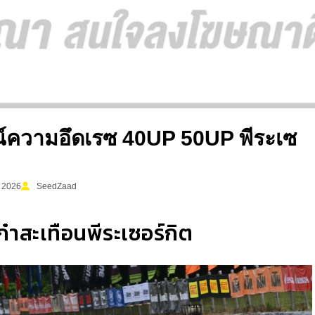
ูจน์ความอึดเรซ 40UP 50UP พีระเซ
y 2026
SeedZaad
ก๋าสะเทือนพีระเซอร์กิต