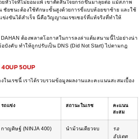
ยหัวใจที่ไม่ยอมแพ้ เขาตัดสินใจยกรถขึ้นมาลุยต่อ แม้สภาพ
ั้น ชัยชนะต้องใช้ทักษะขั้นสูงด้วยการขี่แบบห้อยขาซ้าย และใช้
ันได้สำเร็จ นี่คือวิญญาณเรซเซอร์ที่แท้จริงที่ทำให้
DAHAN ต้องพลาดโอกาสในการลงล่าแต้มสนามนี้ไปอย่างน่า
อบังคับ ทำให้ถูกปรับเป็น DNS (Did Not Start) ไปตามกฎ
่น 40UP 50UP
ามองในเรซนี้ เราได้รวบรวมข้อมูลผลงานและคะแนนสะสมเบื้อง
/ รถแข่ง
สถานะในเรซ
คะแนน
สะสม
น กาญดิษฐ์ (NINJA 400)
นำม้วนเดียวจบ
รอ
อัปเดต