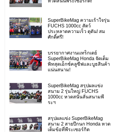
หวดสนั่นพีระเซอร์กิต!
SuperBikeMag ความเร้าใจรุ่น
FUCHS 1000cc สัตว์
ประหลาดความเร็ว ดุดัน! สม
ศักดิ์ศรี!
บรรยากาศงานแทร็กเดย์
SuperBikeMag Honda จัดเต็ม
พิทสุดเอ็กซ์คลูซีฟและบูธสินค้า
แน่นสนาม!
SuperBikeMag สรุปผลแข่ง
สนาม 2 รุ่นใหญ่ FUCHS
1000cc หวดสนั่นลั่นสนามพี
ระฯ
สรุปผลแข่ง SuperBikeMag
สนาม 2 สายปีกนก Honda หวด
เต็มข้อที่พีระเซอร์กิต