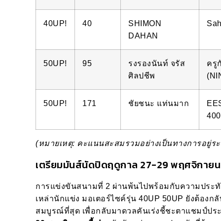
40UP!
40
SHIMON
Sah
DAHAN
50UP!
95
รงรองนันท์ จรัส
ครู
ศิลปชีพ
(NI
50UP!
171
ชัยชนะ แท่นมาก
EES
400
(หมายเหตุ: คะแนนสะสมรวมอย่างเป็นทางการอยู
เตรียมมันส์นัดปิดฤดูกาล 27-29 พฤศจิกายนนี
การแข่งขันสนามที่ 2 ผ่านพ้นไปพร้อมกับความประท
เหล่านักแข่ง มอเตอร์ไซค์รุ่น 40UP 50UP ยังต้องก
สมบูรณ์ที่สุด เพื่อกลับมาดวลคันเร่งชี้ชะตาแชมป์ป