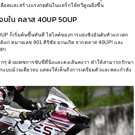
เดือดและสร้างแรงกดดันในแทร็กให้ทวีคูณยิ่งขึ้น
ียวจบใน คลาส 40UP 50UP
P ก็เริ่มต้นขึ้นทันที ไฮไลต์ของการแย่งชิงอันดับหัวแถวตก
 ได้แก่ หมายเลข 901 ศิริชัย ยวนเกิด จากคลาส 40UP! และ
UP!
อบแรกๆ ด้วยเพซการขับขี่ที่นิ่งและคงเส้นคงวา ทำให้สามารถรักษา
แบบม้วนเดียวจบ แสดงให้เห็นถึงการเตรียมตัวและพละกำลัง