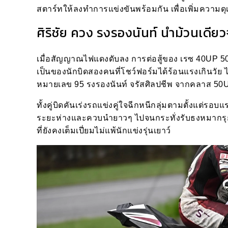
สตาร์ทให้ลงทำการแข่งขันพร้อมกัน เพื่อเพิ่มความดุ
ศิริชัย ควง รงรองนันท์ นำม้วนเด
เมื่อสัญญาณไฟแดงดับลง การต่อสู้ของ เรซ 40UP 50U
เป็นของนักบิดสองคนที่โชว์ฟอร์มได้ร้อนแรงเกินวัย
หมายเลข 95 รงรองนันท์ จรัสศิลปชีพ จากคลาส 50
ทั้งคู่บิดคันเร่งรถแข่งคู่ใจฉีกหนีกลุ่มตามตั้งแต่ร
ระยะห่างและควบนำยาวๆ ไปจนกระทั่งรับธงหมากรุก
ที่ยังคงเต็มเปี่ยมไม่แพ้นักแข่งรุ่นเยาว์