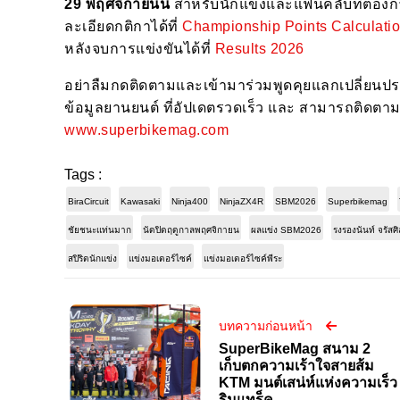
29 พฤศจิกายนนี้
สำหรับนักแข่งและแฟนคลับที่ต้องก
ละเอียดกติกาได้ที่
Championship Points Calculati
หลังจบการแข่งขันได้ที่
Results 2026
อย่าลืมกดติดตามและเข้ามาร่วมพูดคุยแลกเปลี่ยนปร
ข้อมูลยานยนต์ ที่อัปเดตรวดเร็ว และ สามารถติดตาม
www.superbikemag.com
Tags :
BiraCircuit
Kawasaki
Ninja400
NinjaZX4R
SBM2026
Superbikemag
ชัยชนะแท่นมาก
นัดปิดฤดูกาลพฤศจิกายน
ผลแข่ง SBM2026
รงรองนันท์ จรัสศ
สปิริตนักแข่ง
แข่งมอเตอร์ไซค์
แข่งมอเตอร์ไซค์พีระ
บทความก่อนหน้า
SuperBikeMag สนาม 2
เก็บตกความเร้าใจสายส้ม
KTM มนต์เสน่ห์แห่งความเร็ว
ริมแทร็ค