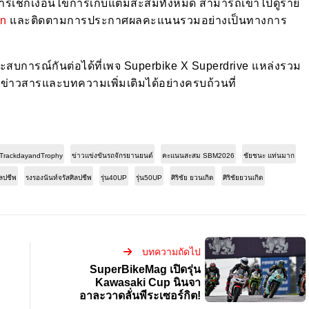
ารเช็กเงื่อนไขการเก็บแต้มสะสมทั้งหมด สามารถเข้าไปดูราย
on
และติดตามการประกาศผลคะแนนรวมอย่างเป็นทางการ
ะสบการณ์กันต่อได้ที่เพจ Superbike X Superdrive แหล่งรวม
ข่าวสารและบทความเพิ่มเติมได้อย่างครบถ้วนที่
TrackdayandTrophy
ข่าวแข่งขันรถจักรยานยนต์
คะแนนสะสม SBM2026
ชัยชนะ แท่นมาก
ิลปชีพ
รงรองนันท์จรัสศิลปชีพ
รุ่น40UP
รุ่น50UP
ศิริชัย ยวนเกิด
ศิริชัยยวนเกิด
บทความถัดไป
SuperBikeMag เปิดรุ่น
Kawasaki Cup นินจา
อาละวาดลั่นพีระเซอร์กิต!