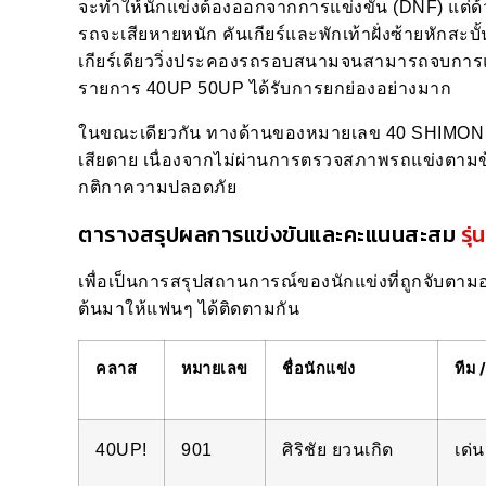
จะทำให้นักแข่งต้องออกจากการแข่งขัน (DNF) แต่ด้ว
รถจะเสียหายหนัก คันเกียร์และพักเท้าฝั่งซ้ายหักสะบ
เกียร์เดียววิ่งประคองรถรอบสนามจนสามารถจบการแข่งข
รายการ 40UP 50UP ได้รับการยกย่องอย่างมาก
ในขณะเดียวกัน ทางด้านของหมายเลข 40 SHIMON 
เสียดาย เนื่องจากไม่ผ่านการตรวจสภาพรถแข่งตามข้
กติกาความปลอดภัย
ตารางสรุปผลการแข่งขันและคะแนนสะสม
รุ
เพื่อเป็นการสรุปสถานการณ์ของนักแข่งที่ถูกจับต
ต้นมาให้แฟนๆ ได้ติดตามกัน
คลาส
หมายเลข
ชื่อนักแข่ง
ทีม 
40UP!
901
ศิริชัย ยวนเกิด
เด่