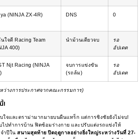
ya (NINJA ZX-4R)
DNS
0
กันใจดี Racing Team
นำม้วนเดียวจบ
รอ
NJA 400)
อัปเดต
T Njt Racing (NINJA
จบการแข่งขัน
รอ
)
(รถล้ม)
อัปเดต
่ระหว่างการประกาศจากคณะกรรมการ)
้!
ับใจและดราม่ามากมายบนผืนแทร็ก แต่การชิงชัยยังไม่จบ!
ลับไปทำการบ้าน ฟิตซ้อมร่างกาย และปรับแต่งรถแข่งให้
ระจำปีใน
สนามสุดท้าย ปิดฤดูกาลอย่างยิ่งใหญ่ระหว่างวันที่ 27-